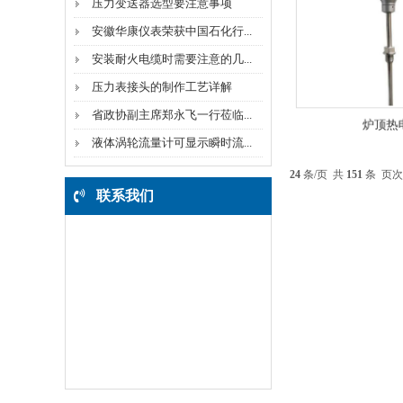
压力变送器选型要注意事项
安徽华康仪表荣获中国石化行...
安装耐火电缆时需要注意的几...
压力表接头的制作工艺详解
省政协副主席郑永飞一行莅临...
炉顶热
液体涡轮流量计可显示瞬时流...
24
条/页 共
151
条 页
联系我们
名称：天长市华康仪表电缆
厂
联系人：倪经理
手 机:13855018138
电 话：0550-2401199
地 址：安徽省天长市平安路
89号