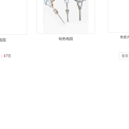
电阻
铂热电阻
热套
次：
1
/7
页
首页