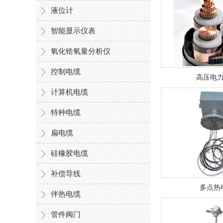
补偿导线
液位计
伴热电缆
智能显示仪表
管件阀门
氧化锆氧量分析仪
无纸记录仪
控制电缆
高压电
电线电缆
计算机电缆
特种电缆
数字显示调节仪
扁电缆
智能电力监测仪
硅橡胶电缆
电力电缆
补偿导线
其他系列
多点热
伴热电缆
管件阀门