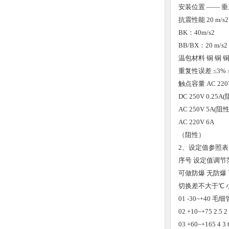
安装位置
——
垂
抗震性能
20 m/s2
BK：40m/s2
BB/BX：20 m/s2
温包材料
铜
铜
重复性误差
≤3%
触点容量
AC 22
DC 250V 0.25A(
AC 250V 5A(阻性
AC 220V 6A
（阻性）
2、设定值参照表
序号
设定值调节
可做防爆
无防爆
切换差不大于℃
01
-30~+40
毛细
02
+10~+75
2.5
2
03
+60~+165
4
3