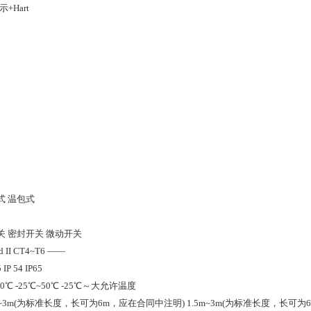
示+Hart
式
温包式
关
密封开关
微动开关
d II CT4~T6
——
5
IP 54
IP65
60℃
-25℃~50℃
-25℃～大允许温度
5m~3m(为标准长度，长可为6m，应在合同中注明)
1.5m~3m(为标准长度，长可