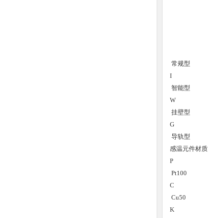
常规型
I
智能型
W
挂壁型
G
导轨型
感温元件材质
P
Pt100
C
Cu50
K