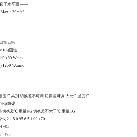
直于水平面
——
Max：20m/s2
铜
≤3%
≤3%
0V 6A(阻性)
阻性) 60 Wmax
) 1250 VAmax
范围℃
类别
切换差不可调
切换差可调
大允许温度℃
可做防爆
小切换差℃
重量KG
切换差不大于℃
重量KG
管式
2
1.5
0.95
6.5
1.00
+70
4
+95
6
+190