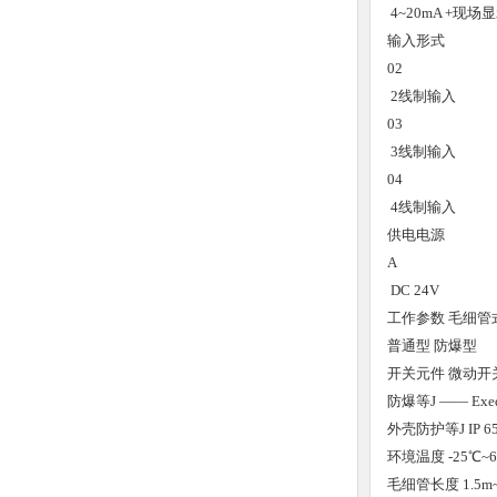
4~20mA +现场显
输入形式
02
2线制输入
03
3线制输入
04
4线制输入
供电电源
A
DC 24V
工作参数
毛细管
普通型
防爆型
开关元件
微动开
防爆等J
——
Exe
外壳防护等J
IP 6
环境温度
-25℃~
毛细管长度
1.