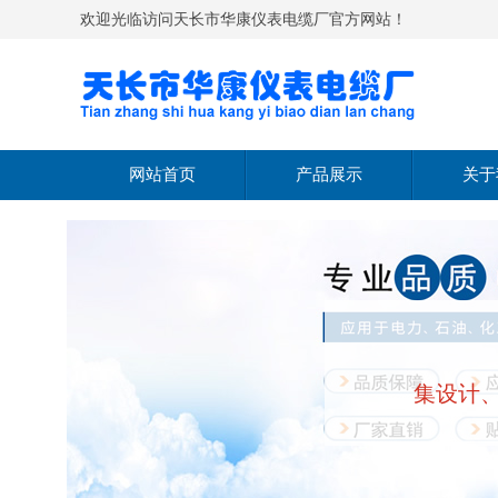
欢迎光临访问天长市华康仪表电缆厂官方网站！
网站首页
产品展示
关于
热电偶
公司
热电阻
经营
双金属温度计
文化
集设计
温度变送器
公司
压力表
压力变送器