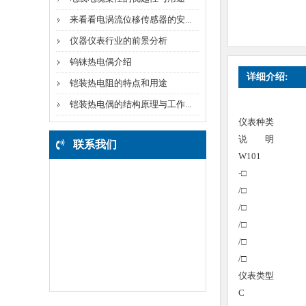
补偿导线
来看看电涡流位移传感器的安...
伴热电缆
仪器仪表行业的前景分析
钨铼热电偶介绍
管件阀门
详细介绍:
铠装热电阻的特点和用途
无纸记录仪
铠装热电偶的结构原理与工作...
仪表种类
电线电缆
说 明
联系我们
数字显示调节仪
W101
名称：天长市华康仪表电缆
-□
智能电力监测仪
厂
/□
联系人：倪经理
/□
电力电缆
手 机:13855018138
/□
电 话：0550-2401199
/□
其他系列
地 址：安徽省天长市平安路
/□
89号
仪表类型
C