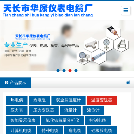
产品展示
热电偶
热电阻
双金属温度计
温度变送器
压力表
压力变送器
流量计
液位计
智能显示仪表
氧化锆氧量分析仪
控制电缆
计算机电缆
特种电缆
扁电缆
硅橡胶电缆