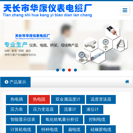
产品展示
热电偶
热电阻
双金属温度计
温度变送器
压力表
压力变送器
流量计
液位计
智能显示仪表
氧化锆氧量分析仪
控制电缆
计算机电缆
特种电缆
扁电缆
硅橡胶电缆